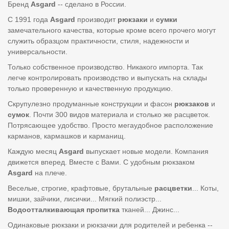
Бренд
Asgard
-- сделано в России.
С 1991 года
Asgard
производит
рюкзаки
и
сумки
замечательного качества, которые кроме всего прочего могут
служить образцом практичности, стиля, надежности и
универсальности.
Только собственное производство. Никакого импорта. Так
легче контролировать производство и выпускать на склады
только проверенную и качественную продукцию.
Скрупулезно продуманные конструкции и фасон
рюкзаков
и
сумок
. Почти 300 видов материала и столько же расцветок.
Потрясающее удобство. Просто мегаудобное расположение
карманов, кармашков и карманищ.
Каждую месяц
Asgard
выпускает новые модели. Компания
движется вперед. Вместе с Вами. С удобным рюкзаком
Asgard
на плече.
Веселые, строгие, крафтовые, брутальные
расцветки
... Коты,
мишки, зайчики, лисички... Мягкий полиэстр...
Водоотталкивающая пропитка
тканей... Джинс...
Одинаковые рюкзаки и рюкзачки для родителей и ребенка --