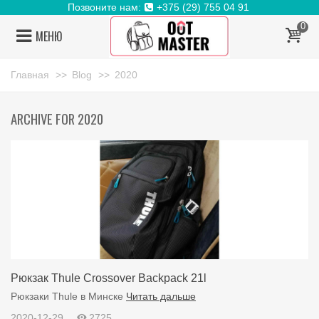
Позвоните нам:
+375 (29) 755 04 91
0
МЕНЮ
Главная
>>
Blog
>>
2020
ARCHIVE FOR 2020
Рюкзак Thule Crossover Backpack 21l
Рюкзаки Thule в Минске
Читать дальше
2020-12-29
2725