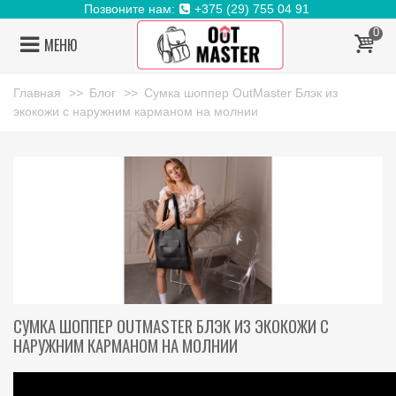
Позвоните нам:
+375 (29) 755 04 91
0
МЕНЮ
Главная
>>
Блог
>>
Сумка шоппер OutMaster Блэк из
экокожи с наружним карманом на молнии
СУМКА ШОППЕР OUTMASTER БЛЭК ИЗ ЭКОКОЖИ С
НАРУЖНИМ КАРМАНОМ НА МОЛНИИ