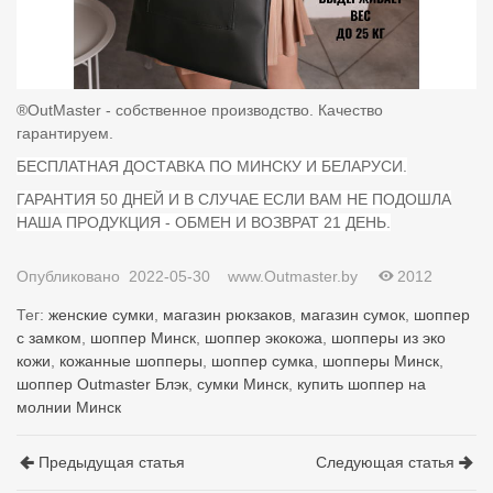
®️OutMaster - собственное производство. Качество
гарантируем.
БЕСПЛАТНАЯ ДОСТАВКА ПО МИНСКУ И БЕЛАРУСИ.
ГАРАНТИЯ 50 ДНЕЙ И В СЛУЧАЕ ЕСЛИ ВАМ НЕ ПОДОШЛА
НАША ПРОДУКЦИЯ - ОБМЕН И ВОЗВРАТ 21 ДЕНЬ.
Опубликовано
2022-05-30
www.Outmaster.by
2012
Тег:
женские сумки
,
магазин рюкзаков
,
магазин сумок
,
шоппер
с замком
,
шоппер Минск
,
шоппер экокожа
,
шопперы из эко
кожи
,
кожанные шопперы
,
шоппер сумка
,
шопперы Минск
,
шоппер Outmaster Блэк
,
сумки Минск
,
купить шоппер на
молнии Минск
Предыдущая статья
Следующая статья