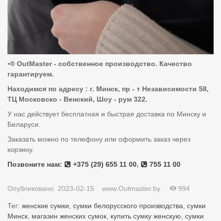
▪️®️ OutMaster - собственное производство. Качество
гарантируем.
Находимся по адресу : г. Минск, пр - т Независимости 58,
ТЦ Московско - Венский, Шоу - рум 322.
У нас действует бесплатная и быстрая доставка по Минску и
Беларуси.
Заказать можно по телефону или оформить заказ через
корзину.
Позвоните нам:
+375 (29) 655 11 00
,
755 11 00
Опубликовано
2023-02-15
www.Outmaster.by
994
Тег:
женские сумки
,
сумки белорусского производства
,
сумки
Минск
,
магазин женских сумок
,
купить сумку женскую
,
сумки