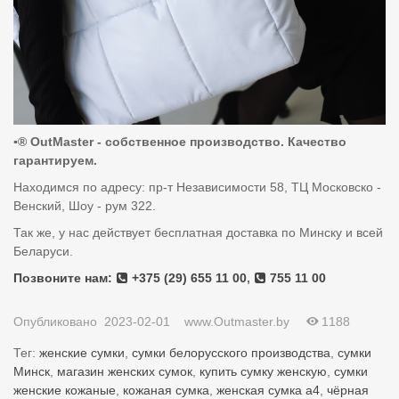
▪️®️ OutMaster - собственное производство. Качество
гарантируем.
Находимся по адресу: пр-т Независимости 58, ТЦ Московско -
Венский, Шоу - рум 322.
Так же, у нас действует бесплатная доставка по Минску и всей
Беларуси.
Позвоните нам:
+375 (29) 655 11 00
,
755 11 00
Опубликовано
2023-02-01
www.Outmaster.by
1188
Тег:
женские сумки
,
сумки белорусского производства
,
сумки
Минск
,
магазин женских сумок
,
купить сумку женскую
,
сумки
женские кожаные
,
кожаная сумка
,
женская сумка а4
,
чёрная