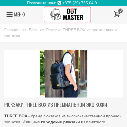
Позвоните нам:
+375 (29) 755 04 91
0
МЕНЮ
Главная
>>
Блог
>>
Рюкзаки THREE BOX из премиальной
эко кожи
РЮКЗАКИ THREE BOX ИЗ ПРЕМИАЛЬНОЙ ЭКО КОЖИ
THREE BOX
-
бренд рюкзаков из высококачественной прочной
эко кожи. Изящные
городские рюкзаки
из приятного