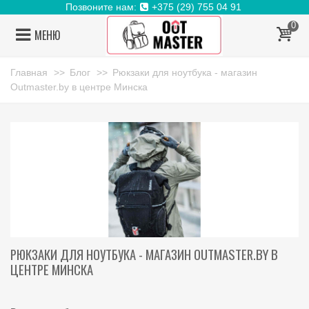
Позвоните нам:
+375 (29) 755 04 91
0
МЕНЮ
Главная
>>
Блог
>>
Рюкзаки для ноутбука - магазин
Outmaster.by в центре Минска
РЮКЗАКИ ДЛЯ НОУТБУКА - МАГАЗИН OUTMASTER.BY В
ЦЕНТРЕ МИНСКА