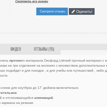
Смотреть все оценки
Оценить!
Смотрите отзывы
ВИДЕО
ОТЗЫВЫ (15)
 очень
прочног
о материала Оксфорд (лёгкий прочный материал с 
кзак на три отделения на молниях с множеством дополнительных 
о подойдет и для поездок , и для учебы или путешествий , либо 
ости.
слоем для ноутбука до 17' дюймов включительно.
тительное
.
ей и отстегивающейся
ключницей
.
х кармана на резинке.