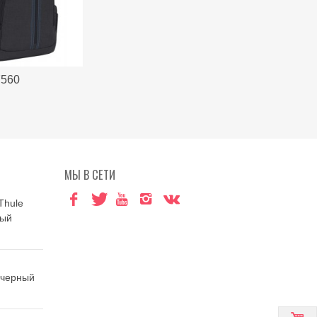
7560
МЫ В СЕТИ
Thule
ный
 черный