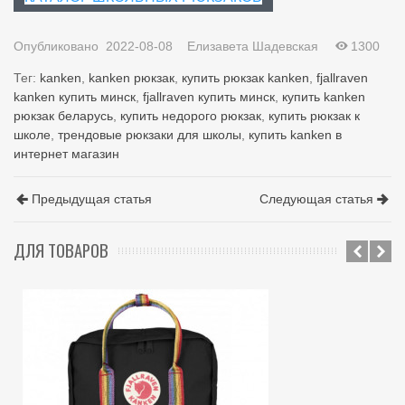
Опубликовано
2022-08-08
Елизавета Шадевская
1300
Тег:
kanken
,
kanken рюкзак
,
купить рюкзак kanken
,
fjallraven
kanken купить минск
,
fjallraven купить минск
,
купить kanken
рюкзак беларусь
,
купить недорого рюкзак
,
купить рюкзак к
школе
,
трендовые рюкзаки для школы
,
купить kanken в
интернет магазин
Предыдущая статья
Следующая статья
ДЛЯ ТОВАРОВ