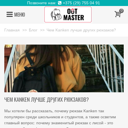
Позвоните нам:
+375 (29) 755 04 91
0
МЕНЮ
Главная
>>
Блог
>>
Чем Kanken лучше других рюкзаков?
ЧЕМ KANKEN ЛУЧШЕ ДРУГИХ РЮКЗАКОВ?
Мы хотели бы рассказать, почему
рюкзак
Kanken
так
популярен среди школьников и студентов, а также осветим
главный вопрос: почему знаменитый
рюкзак с лисой
- это