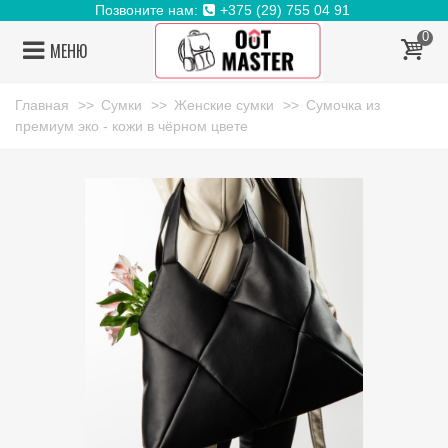
Позвоните нам:
+375 (29) 755 04 91
0
МЕНЮ
Главная
>>
Сумки
>>
Женские сумки
>>
Сумочка из
премиум эко - кожи в чёрном цвете