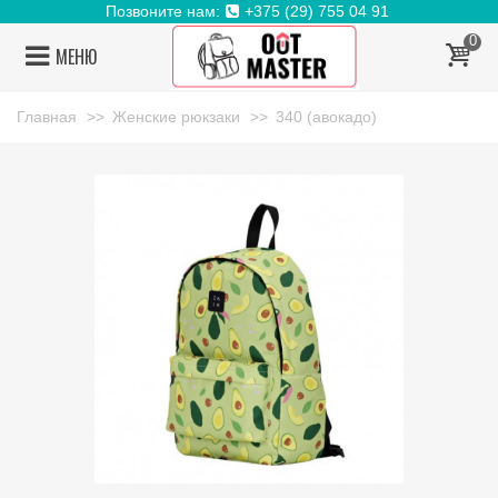
Позвоните нам:
+375 (29) 755 04 91
0
МЕНЮ
Главная
>>
Женские рюкзаки
>>
340 (авокадо)