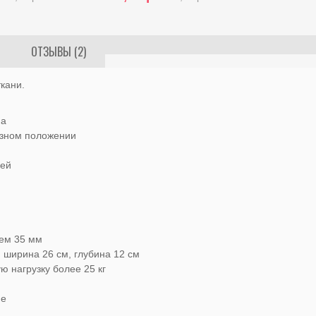
ОТЗЫВЫ (2)
ткани.
ма
азном положении
чей
ем 35 мм
 ширина 26 см, глубина 12 см
 нагрузку более 25 кг
не