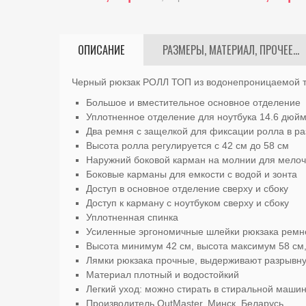
ОПИСАНИЕ
РАЗМЕРЫ, МАТЕРИАЛ, ПРОЧЕЕ...
Черный рюкзак РОЛЛ ТОП из водонепроницаемой 
Большое и вместительное основное отделение
Уплотненное отделение для ноутбука 14.6 дюй
Два ремня с защелкой для фиксации ролла в р
Высота ролла регулируется с 42 см до 58 см
Наружний боковой карман на молнии для мело
Боковые карманы для емкости с водой и зонта
Доступ в основное отделение сверху и сбоку
Доступ к карману с ноутбуком сверху и сбоку
Уплотненная спинка
Усиленные эргономичные шлейки рюкзака ремн
Высота минимум 42 см, высота максимум 58 см,
Лямки рюкзака прочные, выдерживают разрывную
Материал плотный и водостойкий
Легкий уход: можно стирать в стиральной маши
Производитель OutMaster, Минск, Беларусь