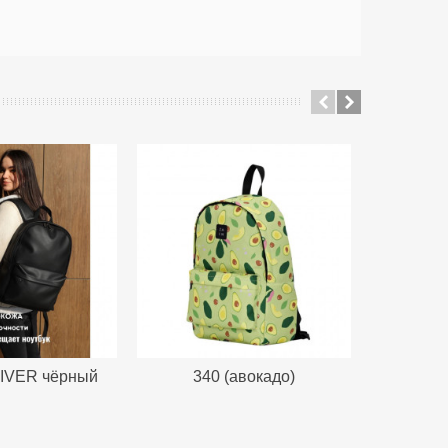
SALE
LIVER чёрный
340 (авокадо)
Fjall
RAIN