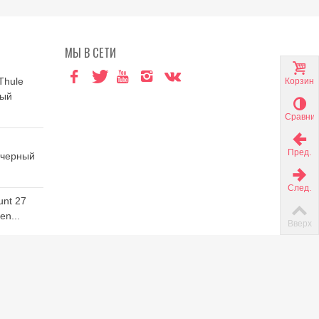
МЫ В СЕТИ
Thule
Корзина
ный
Сравни
Пред.
 черный
След.
unt 27
n...
Вверх