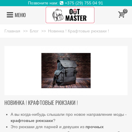
Позвоните нам:
+375 (29) 755 04 91
0
МЕНЮ
Главная
>>
Блог
>>
Новинка ! Крафтовые рюкзаки !
НОВИНКА ! КРАФТОВЫЕ РЮКЗАКИ !
А вы когда-нибудь слышали про новое направление моды -
крафтовые рюкзаки
?
Это рюкзаки для парней и девушек из
прочных