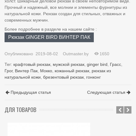
холст. Шикарный деловой рюкзак в своем неповторимом виде.
Прочный и надежный, все молнии и элементы фурнитуры из
натуральной кожи. Рюкзак создан для стильных, отважных и
современных мужчин.
Более подробнее в разделе на нашем сайте :
Рюкзак GINGER BIRD ВИНТЕР ПАК
Опубликовано
2019-08-02
Outmaster.by
1650
Тег:
крафтовый рюкзак
,
мужской рюкзак
,
ginger bird
,
Грасс
,
Грог
,
Винтер Пак
,
Мокко
,
кожанный рюкзак
,
рюкзак из
натуральной кожи
,
брезентовый рюкзак
,
гонконг
Предыдущая статья
Следующая статья
ДЛЯ ТОВАРОВ