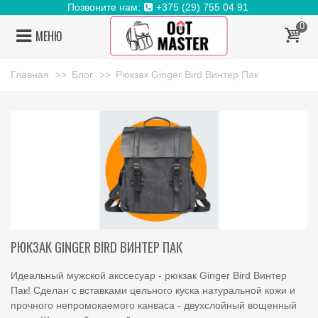
Позвоните нам:
+375 (29) 755 04 91
0
МЕНЮ
Главная
>>
Блог
>>
Рюкзак Ginger Bird Винтер Пак
РЮКЗАК GINGER BIRD ВИНТЕР ПАК
Идеальный мужской акссесуар - рюкзак Ginger Bird Винтер
Пак! Сделан с вставками цельного куска натуральной кожи и
прочного непромокаемого канваса - двухслойный вощенный