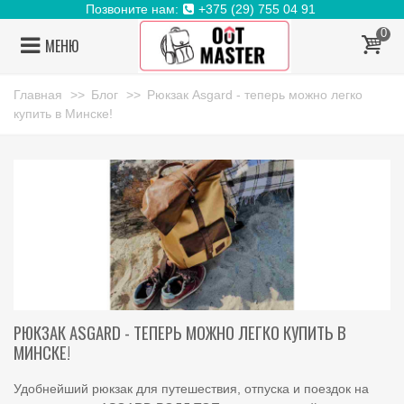
Позвоните нам:
+375 (29) 755 04 91
0
МЕНЮ
Главная
>>
Блог
>>
Рюкзак Asgard - теперь можно легко
купить в Минске!
РЮКЗАК ASGARD - ТЕПЕРЬ МОЖНО ЛЕГКО КУПИТЬ В
МИНСКЕ!
Удобнейший рюкзак для путешествия, отпуска и поездок на