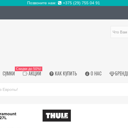
Позвоните нам:
+375 (29) 755 04 91
Скидки до 50%!
СУМКИ
АКЦИИ
КАК КУПИТЬ
О НАС
БРЕНД
з Европы!