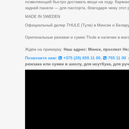
позволяющий быстро доставать вещи на ходу. Карман
задней панели — для паспорта, благодаря чему этот 
MADE IN SWEDEN
⠀
Официальный дилер THULE (Туле) в Минске и Беларус
⠀
Оригинальные рюкзаки и сумки Thule в наличии в ма
⠀
Ждём на примерку:
Наш адрес: Минск, проспект Не
Позвоните нам:
+375 (29) 655 11 00
,
755 11 00
рюкзака или сумки в школу, для ноутбука, для ру