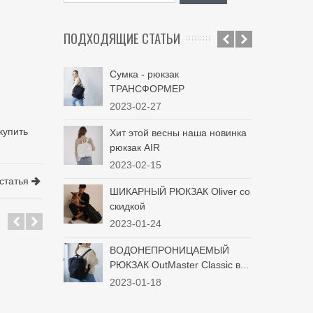
ПОДХОДЯЩИЕ СТАТЬИ
Сумка - рюкзак
Ид
ТРАНСФОРМЕР
про
2023-02-27
20
купить
Хит этой весны наша новинка
Ст
рюкзак AIR
Out
2023-02-15
20
статья
ШИКАРНЫЙ РЮКЗАК Oliver со
Со
скидкой
чер
2023-01-24
20
ВОДОНЕПРОНИЦАЕМЫЙ
Рю
РЮКЗАК OutMaster Classic в...
20
2023-01-18