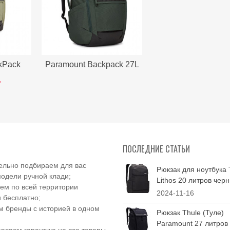
kPack
Paramount Backpack 27L
й...
Racing Green
.
ПОСЛЕДНИЕ СТАТЬИ
ельно подбираем для вас
Рюкзак для ноутбука 
одели ручной клади;
Lithos 20 литров чер
ем по всей территории
2024-11-16
 бесплатно;
 бренды с историей в одном
Рюкзак Thule (Туле)
Paramount 27 литров
вляем гарантию на все товары