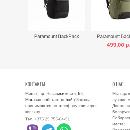
Paramount BackPack
Paramount Bac
27L черный...
27L оливковы
499,00 р
КОНТАКТЫ
О НАС
Минск,
пр. Независимости, 58,
Мы тщат
Магазин работает онлайн"
Заказы
лучшие м
принимаются по телефону или через
Доставля
корзину
Беларуси
Собираем
Тел. +375 29 755-04-91
месте;
Предоста