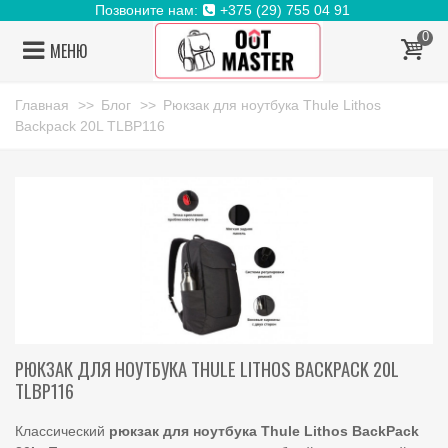
Позвоните нам:
+375 (29) 755 04 91
0
МЕНЮ
Главная
>>
Блог
>>
Рюкзак для ноутбука Thule Lithos
Backpack 20L TLBP116
РЮКЗАК ДЛЯ НОУТБУКА THULE LITHOS BACKPACK 20L
TLBP116
Классический
рюкзак
для
ноутбука
Thule
Lithos
BackPack