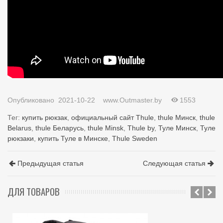
Опубликовано
2021-10-22
www.Outmaster.by
1553
Тег:
купить рюкзак
,
официальный сайт Thule
,
thule Минск
,
thule
Belarus
,
thule Беларусь
,
thule Minsk
,
Thule by
,
Туле Минск
,
Туле
рюкзаки
,
купить Туле в Минске
,
Thule Sweden
Предыдущая статья
Следующая статья
ДЛЯ ТОВАРОВ