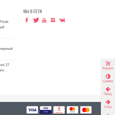
МЫ В СЕТИ
Thule
ный
 черный
unt 27
Корзина
n...
Сравни
Пред.
След.