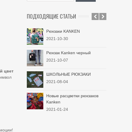
ПОДХОДЯЩИЕ СТАТЬИ
Рюкзаки KANKEN
Не
Ka
2021-10-30
20
Рюкзак Kanken черный
Рю
2021-10-07
Cla
20
й
цвет
ШКОЛЬНЫЕ РЮКЗАКИ
символ
Рю
2021-08-04
куп
20
Новые расцветки рюкзаков
Kanken
Но
2021-01-24
Cla
20
эмоции!