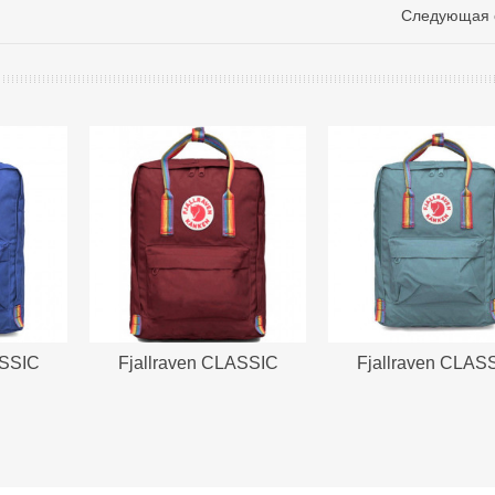
Следующая 
ASSIC
Fjallraven CLASSIC
Fjallraven CLAS
E...
RAINBOW OX...
RAINBOW LAKE.