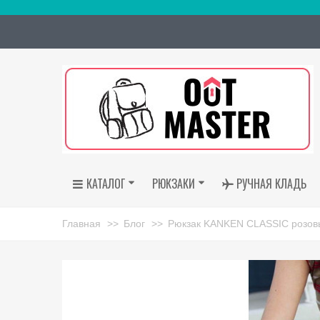
КАТАЛОГ
РЮКЗАКИ
РУЧНАЯ КЛАДЬ
Главная
>>
Блог
>>
Рюкзак KANKEN CLASSIС розов