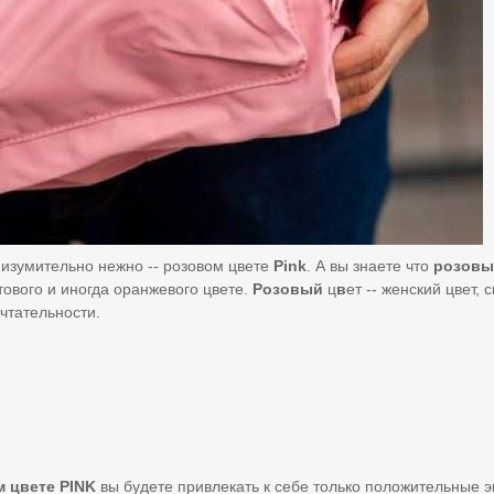
 изумительно нежно -- розовом цвете
Pink
. А вы знаете что
розовы
тового и иногда оранжевого цвете.
Розовый
ц
в
ет -- женский цвет, 
ечтательности.
м
цвете PINK
вы будете привлекать к себе только положительные 