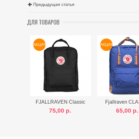
Предыдущая статья
ДЛЯ ТОВАРОВ
АКЦИЯ
АКЦИЯ
FJALLRAVEN Classic
Fjallraven CL
RAINBOW BLU
75,00 р.
65,00 р.