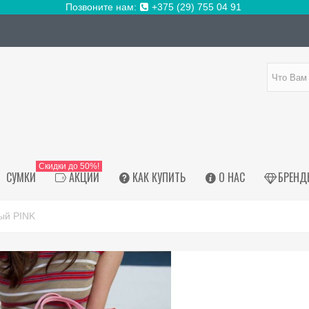
Позвоните нам:
+375 (29) 755 04 91
Скидки до 50%!
СУМКИ
АКЦИИ
КАК КУПИТЬ
О НАС
БРЕНД
ый PINK