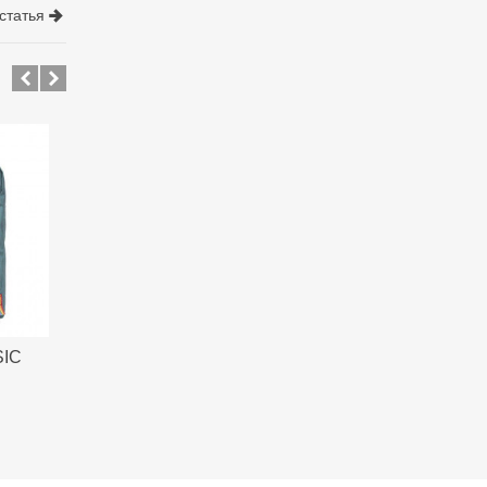
статья
SIC
Fjallraven CLASSIC
Fjallraven CLASSI
..
RAINBOW...
RAINBOW AIR...