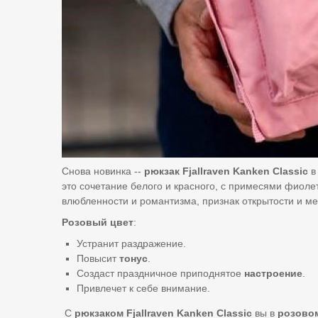
Снова новинка --
рюкзак
Fjallraven
Kanken
Classic
в
это сочетание белого и красного, с примесями фиоле
влюбленности и романтизма, признак открытости и м
Розовый
цвет
:
Устранит раздражение.
Повысит
тонус
.
Создаст праздничное приподнятое
настроение
.
Привлечет к себе внимание.
С
рюкзаком
Fjallraven
Kanken
Classic
вы в
розово