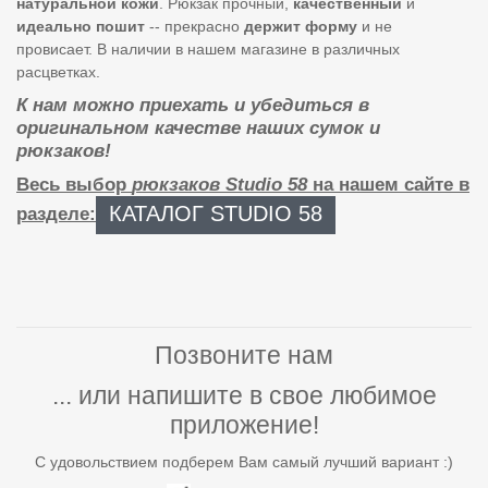
натуральной
кожи
. Рюкзак прочный,
качественный
и
идеально
пошит
-- прекрасно
держит
форму
и не
провисает. В наличии в нашем магазине в различных
расцветках.
К нам можно приехать и убедиться в
оригинальном качестве наших сумок и
рюкзаков!
Весь выбор
рюкзаков Studio 58
на нашем сайте в
КАТАЛОГ STUDIO 58
разделе:
Позвоните нам
... или напишите в свое любимое
приложение!
С удовольствием подберем Вам самый лучший вариант :)