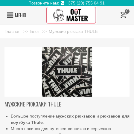
Позвоните нам:
+375 (29) 755 04 91
0
МЕНЮ
Главная
>>
Блог
>>
Мужские рюкзаки THULE
МУЖСКИЕ РЮКЗАКИ THULE
Большое поступление
мужских
рюкзаков
и
рюкзаков
для
ноутбука Thule
.
Много новинок для путешественников и серьезных