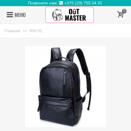
Позвоните нам:
+375 (29) 755 04 91
0
МЕНЮ
Главная
>>
RM-92