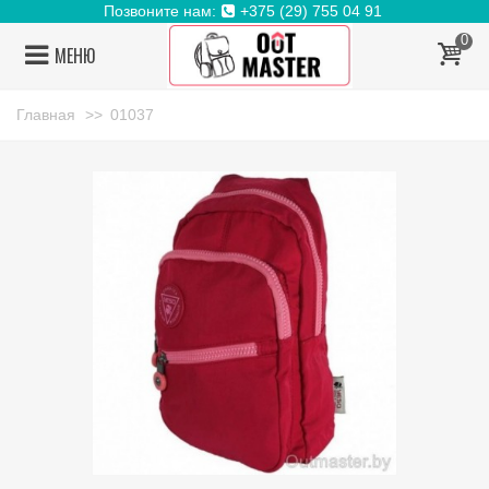
Позвоните нам:
+375 (29) 755 04 91
0
МЕНЮ
Главная
>>
01037