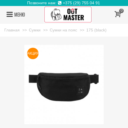
Позвоните нам:
+375 (29) 755 04 91
0
МЕНЮ
Главная
>>
Сумки
>>
Сумки на пояс
>>
175 (black)
АКЦИЯ