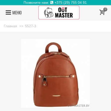
Позвоните нам:
+375 (29) 755 04 91
0
МЕНЮ
Главная
>>
5527-3