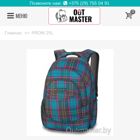
Позвоните нам:
+375 (29) 755 04 91
0
МЕНЮ
Главная
>>
PROM 25L