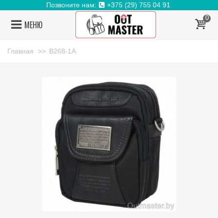
Позвоните нам:
+375 (29) 755 04 91
0
МЕНЮ
Главная
>>
B268-1A