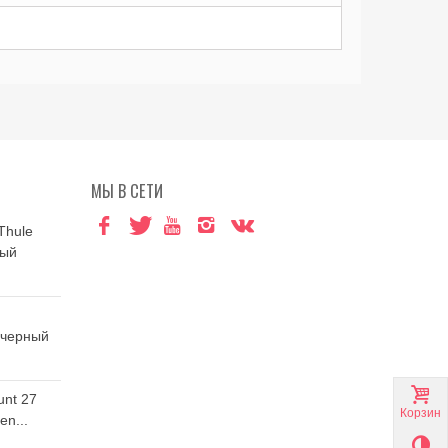
МЫ В СЕТИ
Thule
ный
 черный
unt 27
Корзина
n...