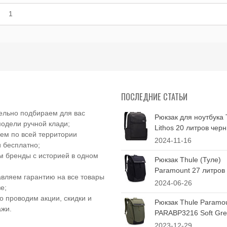
1
ПОСЛЕДНИЕ СТАТЬИ
ельно подбираем для вас
Рюкзак для ноутбука 
одели ручной клади;
Lithos 20 литров чер
ем по всей территории
2024-11-16
 бесплатно;
 бренды с историей в одном
Рюкзак Thule (Туле)
Paramount 27 литров
вляем гарантию на все товары
2024-06-26
е;
о проводим акции, скидки и
Рюкзак Thule Paramo
ажи.
PARABP3216 Soft Gree
2023-12-29