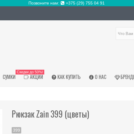
Позвоните нам:
+375 (29) 755 04 91
Скидки до 50%!
СУМКИ
АКЦИИ
КАК КУПИТЬ
О НАС
БРЕНД
Рюкзак Zain 399 (цветы)
399