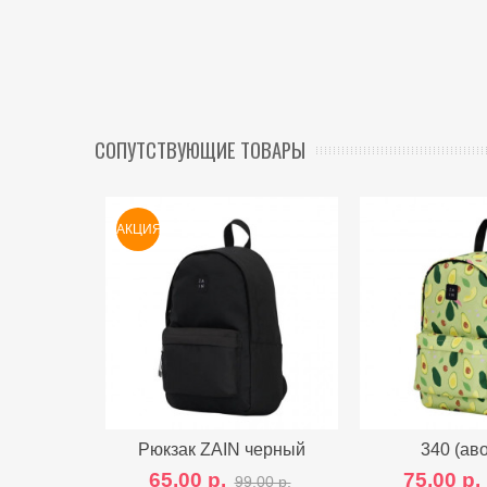
СОПУТСТВУЮЩИЕ ТОВАРЫ
АКЦИЯ
Рюкзак ZAIN черный
Сравнить с другими
340 (ав
Сравнить
65,00 р.
75,00 р.
99,00 р.