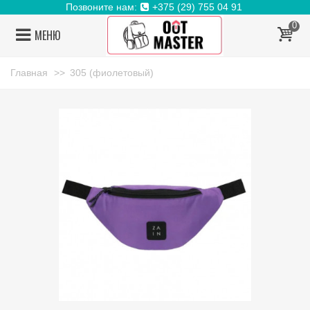
Позвоните нам:
+375 (29) 755 04 91
0
МЕНЮ
Главная
>>
305 (фиолетовый)