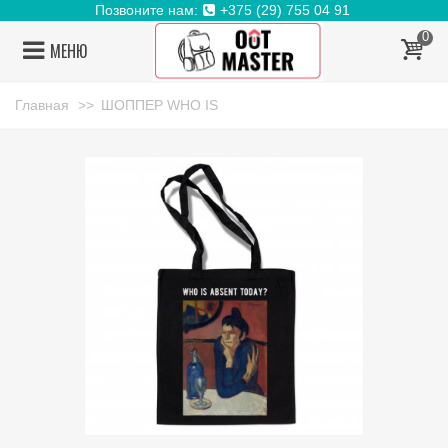
Позвоните нам:
+375 (29) 755 04 91
0
МЕНЮ
Главная
>>
ШОППЕР WHO IS