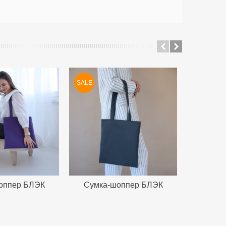
SALE
SALE
оппер БЛЭК
Сумка-шоппер БЛЭК
Сумка
М PURPLE
ПРЕМИУМ GRAY
С