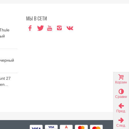
МЫ В СЕТИ
Thule
ный
 черный
unt 27
Корзина
n...
Сравни
Пред.
След.