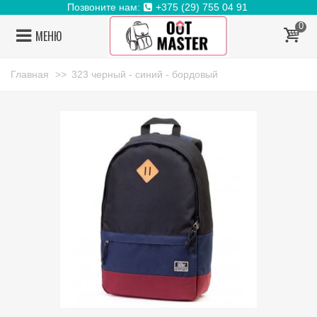
Позвоните нам:
+375 (29) 755 04 91
0
МЕНЮ
Главная
>>
323 черный - синий - бордовый