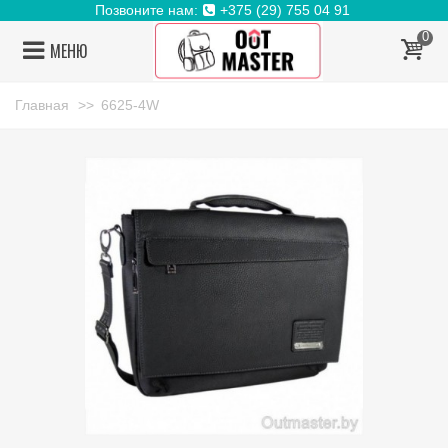
Позвоните нам:
+375 (29) 755 04 91
0
МЕНЮ
Главная
>>
6625-4W