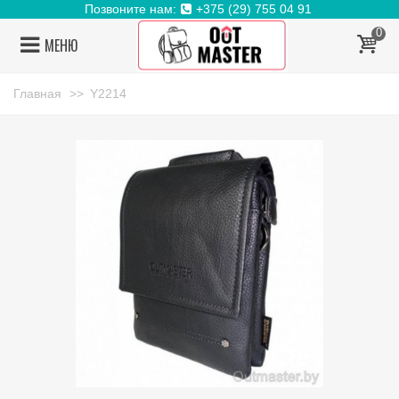
Позвоните нам:
+375 (29) 755 04 91
0
МЕНЮ
Главная
>>
Y2214