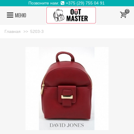
Позвоните нам:
+375 (29) 755 04 91
0
МЕНЮ
Главная
>>
5203-3