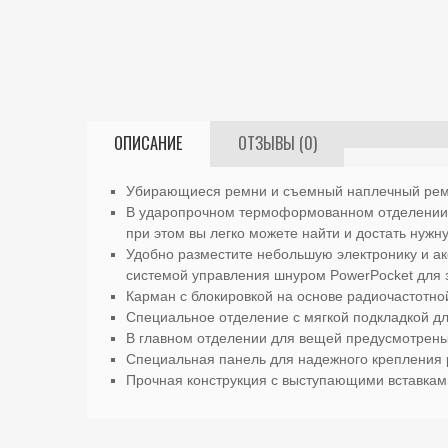
ОПИСАНИЕ
ОТЗЫВЫ (0)
Убирающиеся ремни и съемный наплечный ремен
В ударопрочном термоформованном отделении 
при этом вы легко можете найти и достать нуж
Удобно разместите небольшую электронику и ак
системой управления шнуром PowerPocket для 
Карман с блокировкой на основе радиочастотн
Специальное отделение с мягкой подкладкой для
В главном отделении для вещей предусмотрены
Специальная панель для надежного крепления р
Прочная конструкция с выступающими вставкам