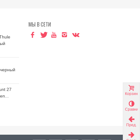
МЫ В СЕТИ
Thule
ный
 черный
unt 27
Корзина
n...
Сравни
Пред.