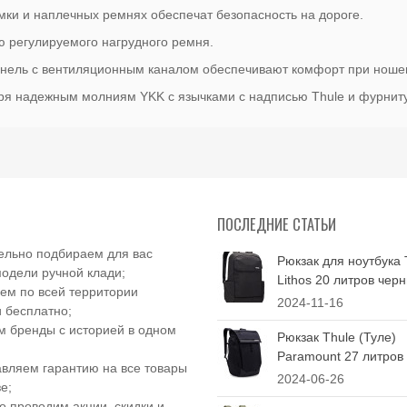
ки и наплечных ремнях обеспечат безопасность на дороге.
 регулируемого нагрудного ремня.
анель с вентиляционным каналом обеспечивают комфорт при ноше
ря надежным молниям YKK с язычками с надписью Thule и фурниту
ПОСЛЕДНИЕ СТАТЬИ
ельно подбираем для вас
Рюкзак для ноутбука 
одели ручной клади;
Lithos 20 литров чер
ем по всей территории
2024-11-16
 бесплатно;
 бренды с историей в одном
Рюкзак Thule (Туле)
Paramount 27 литров
вляем гарантию на все товары
2024-06-26
е;
о проводим акции, скидки и