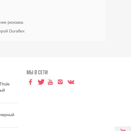
нии рюкзака.
рой Duraflex
МЫ В СЕТИ
Thule
ный
 черный