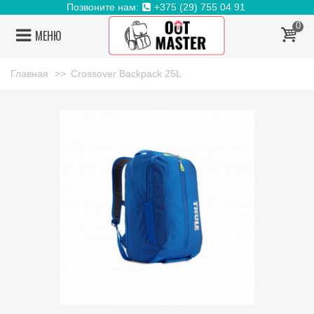
Позвоните нам:
+375 (29) 755 04 91
0
МЕНЮ
Главная
>>
Crossover Backpack 25L