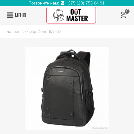
Позвоните нам:
+375 (29) 755 04 91
0
МЕНЮ
Главная
>>
Zip-Zone 6A-6D