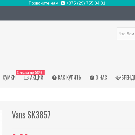
Позвоните нам:
+375 (29) 755 04 91
Скидки до 50%!
СУМКИ
АКЦИИ
КАК КУПИТЬ
О НАС
БРЕНД
Vans SK3857