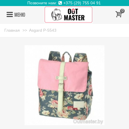
Позвоните нам:
+375 (29) 755 04 91
0
МЕНЮ
Главная
>>
Asgard Р-5543