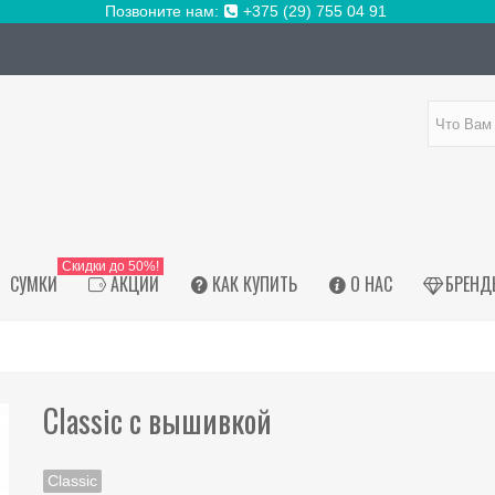
Позвоните нам:
+375 (29) 755 04 91
Скидки до 50%!
СУМКИ
АКЦИИ
КАК КУПИТЬ
О НАС
БРЕНД
Classic с вышивкой
Classic