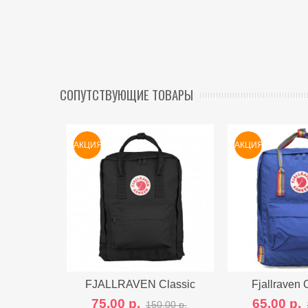
СОПУТСТВУЮЩИЕ ТОВАРЫ
АКЦИЯ
АКЦИЯ
FJALLRAVEN Classic
Сравнить с другими
Fjallraven
Сравнить
RAINBOW 
75,00 р.
65,00 р.
150,00 р.