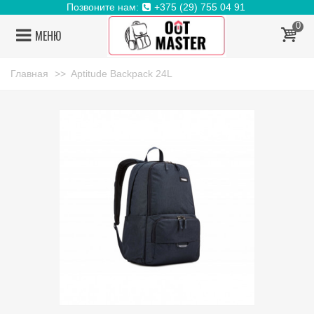
Позвоните нам:
+375 (29) 755 04 91
0
МЕНЮ
Главная
>>
Aptitude Backpack 24L