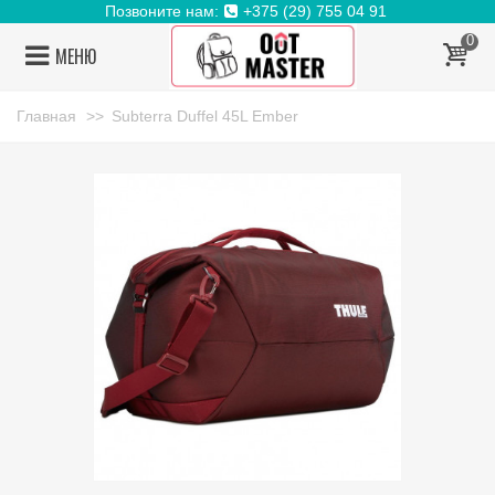
Позвоните нам:
+375 (29) 755 04 91
0
МЕНЮ
Главная
>>
Subterra Duffel 45L Ember