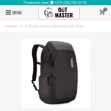
Позвоните нам:
+375 (29) 755 04 91
0
МЕНЮ
Главная
>>
EnRoute Camera Backpack 20L Black