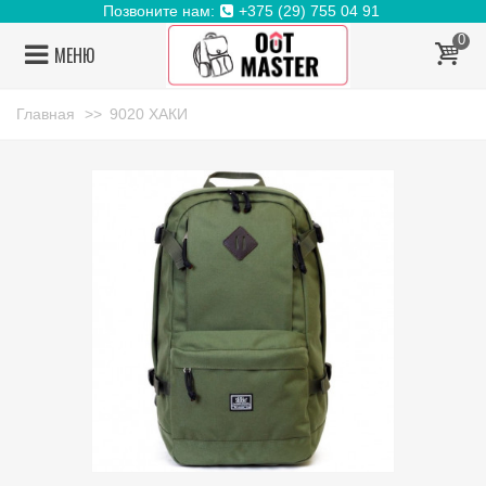
Позвоните нам:
+375 (29) 755 04 91
0
МЕНЮ
Главная
>>
9020 ХАКИ