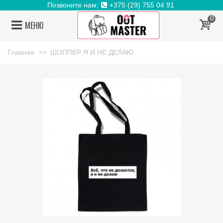
Позвоните нам:
+375 (29) 755 04 91
0
МЕНЮ
Главная
>>
ШОППЕР Я И НЕ ДЕЛАЮ