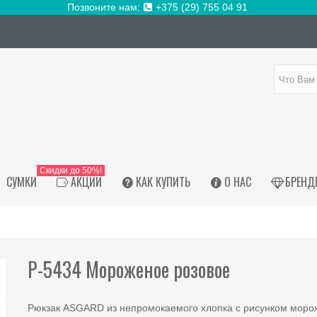
Позвоните нам:
+375 (29) 755 04 91
Скидки до 50%!
СУМКИ
АКЦИИ
КАК КУПИТЬ
О НАС
БРЕНД
Р-5434 Мороженое розовое
Рюкзак ASGARD из непромокаемого хлопка с рисунком моро