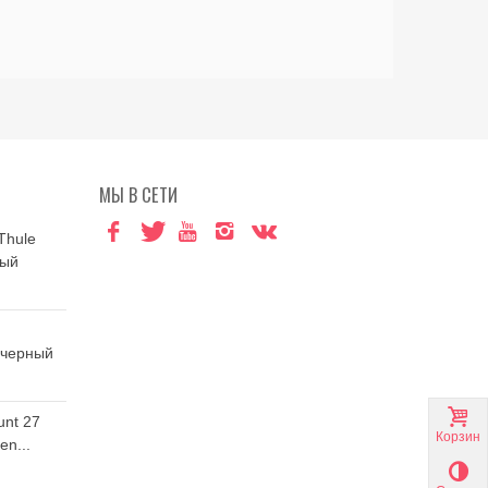
МЫ В СЕТИ
Thule
ный
 черный
unt 27
Корзина
n...