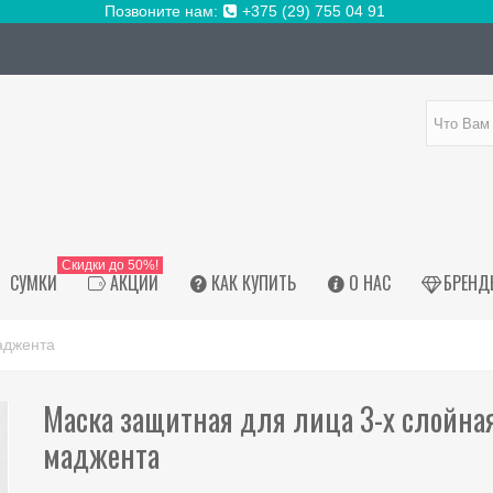
Позвоните нам:
+375 (29) 755 04 91
Скидки до 50%!
СУМКИ
АКЦИИ
КАК КУПИТЬ
О НАС
БРЕНД
аджента
Маска защитная для лица 3-х слойна
маджента