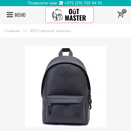
Позвоните нам:
+375 (29) 755 04 91
0
МЕНЮ
Главная
>>
302S черный экокожа