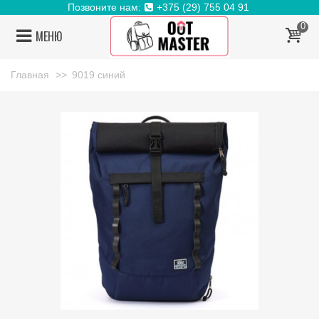
Позвоните нам:
+375 (29) 755 04 91
0
МЕНЮ
Главная
>>
9019 синий